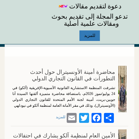
دعوة لتقديم مقالات
تدعو المجلة إلى تقديم بحوث
ومقالات علمية أصلية
للمزيد
محاضرة أمينة الأونسيترال حول أحدث
التطورات في القانون التجاري الدولي
تشرفت المنظمة الاستشارية القانونية الآسيوية-الإفريقية (آلكو) في
24 يوليو/تموز 2026م، باستضافة محاضرة متميزة ألقتها
السيدة آنا
جوبين-بريت، أمينة لجنة الأمم المتحدة للقانون التجاري الدولي
(الأونسيترال)
، وذلك في مقر الأمانة العامة لمنظمة آلكو في نيودلهي
Email
Twitter
Facebook
Share
للمزيد
الأمين العام لمنظمة آلكو يشارك في احتفالات