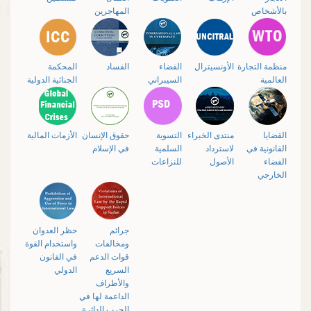
بالأشخاص
المهاجرين
منظمة التجارة
الأونسيترال
الفضاء
الفساد
المحكمة
العالمية
السيبراني
الجنائية الدولية
القضايا
منتدى الخبراء
التسوية
حقوق الإنسان
الأزمات المالية
القانونية في
لاسترداد
السلمية
في الإسلام
الفضاء
الأصول
للنزاعات
الخارجي
جرائم
حظر العدوان
ومخالفات
واستخدام القوة
قوات الدعم
في القانون
السريع
الدولي
والأطراف
الداعمة لها في
الحرب الدائرة