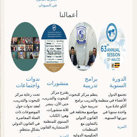
في السودان
أعمالنا
الدورة
برامج
ندوات
منشورات
السنوية
تدريبية
واجتماعات
يقترح مركز
تجتمع الدول
ينظم مركز للبحوث
تحت رعاية مركز
للبحوث والتدريب،
الأعضاء في منظمة
والتدريب برامج
للبحوث والتدريب،
حتى الآن، بنشر
آلكو عادةً مرة
تدريبية حول
تُعقد ندوات حول
ثلاثة منشورات،
واحدة سنويا في
مواضيع مختلفة في
الموضوعات ذات
وهي؛ الكتاب
دورتها السنوية.
القانون الدولي
الصلة المعاصرة
السنوي للمنظمة
بالتعاون مع
في القانون الدولي
المزيد
الاستشارية القانون
المنظمات
بشكلٍ منتظمٍ.
الحكومية الدولية
المزيد