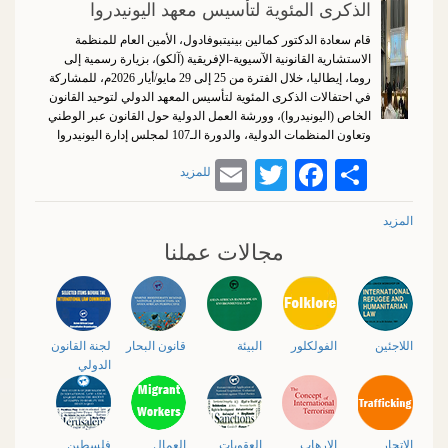
الذكرى المئوية لتأسيس معهد اليونيدروا
قام سعادة الدكتور كمالين بينيتبوفادول، الأمين العام للمنظمة
الاستشارية القانونية الآسيوية-الإفريقية (آلكو)، بزيارة رسمية إلى
روما، إيطاليا، خلال الفترة من 25 إلى 29 مايو/أيار 2026م، للمشاركة
في احتفالات الذكرى المئوية لتأسيس المعهد الدولي لتوحيد القانون
الخاص (اليونيدروا)، وورشة العمل الدولية حول القانون عبر الوطني
وتعاون المنظمات الدولية، والدورة الـ107 لمجلس إدارة اليونيدروا
Email
Twitter
Facebook
Share
للمزيد
المزيد
مجالات عملنا
اللاجئين
الفولكلور
البيئة
قانون البحار
لجنة القانون
الدولي
الاتجار
الإرهاب
العقوبات
العمال
فلسطين