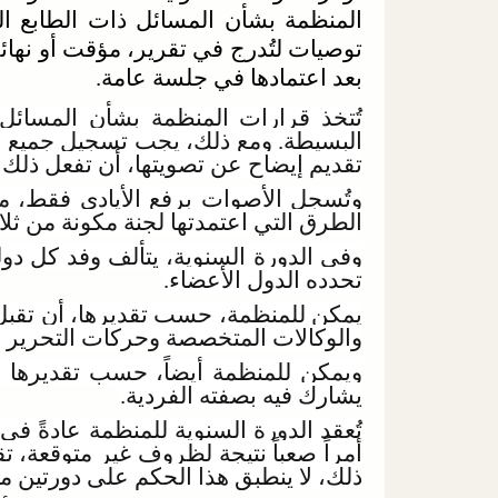
المنظمة بشأن المسائل ذات الطابع 
توصيات لتُدرج في تقرير، مؤقت أو نهائي،
بعد اعتمادها في جلسة عامة.
تُتخذ قرارات المنظمة بشأن المسائل ذ
البسيطة. ومع ذلك، يجب تسجيل جميع ال
تقديم إيضاح عن تصويتها، أن تفعل ذلك ب
وتُسجل الأصوات برفع الأيادي فقط، م
الطرق التي اعتمدتها لجنة مكونة من ثل
وفي الدورة السنوية، يتألف وفد كل دو
تحدده الدول الأعضاء.
يمكن للمنظمة، حسب تقديرها، أن تقبل في
والوكالات المتخصصة وحركات التحرير الوطني التي 
ويمكن للمنظمة أيضاً، حسب تقديرها أن
يشارك فيه بصفته الفردية.
تُعقد الدورة السنوية للمنظمة عادةً ف
أمراً صعباً نتيجة لظروف غير متوقعة، تق
ذلك، لا ينطبق هذا الحكم على دورتين متت