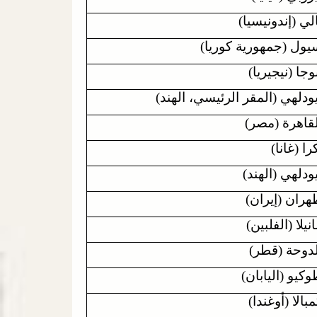
لي (إندونيسيا)
يول (جمهورية كوريا)
وجا (نيجيريا)
ودلهي (المقر الرئيسي، الهند)
لقاهرة (مصر)
را (غانا)
ودلهي (الهند)
هران (إيران)
نيلا (الفلبين)
لدوحة (قطر)
كيو (اليابان)
بالا (أوغندا)