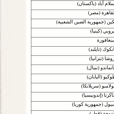
لام آباد (باكستان)
لقاهرة (مصر)
كين (جمهورية الصين الشعبية)
روبي (كينيا)
نغافورة
نكوك (تايلند)
وشا (تنزانيا)
تماندو (نيبال)
كيو (اليابان)
لامبو (سريلانكا)
كرتا (إندونيسيا)
يول (جمهورية كوريا)
لدوحة (قطر)