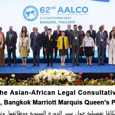
حكامًا تفصيلية حول سير الدورة السنوية ووظائفها. و