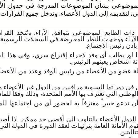
الموضوعي بشأن الموضوعات المدرجة في جدول ال
 لتقديمه إلى الدول الأعضاء. وتدخل جميع القرارات ال
ات الطابع الموضوعي بتوافق الآراء. وتُتخذ القرارا
آراء ووجهات النظر المعارضة في السجلات الرسمية 
إذن رئيس الاجتماع.
ا لم يطلب أي وفد لإجراء إقتراع سري، وفي هذا الح
اثة أشخاص يعينهم الرئيس.
لة عضو من الأعضاء من رئيس الوفد وعدد من الأعضاء
 دوراتها السنوية مراقبين من الدول غير الأعضاء والم
تعترف بها الأمم المتحدة، وذلك وفقاً للمادة 17 من النظام الأساس
 تدعو خبيراً معترفاً به لحضور أي من اجتماعها للم
ي الدول الأعضاء بالتناوب إلى أقصى حد ممكن. إذا أص
وم الأمانة العامة بترتيبات لعقد الدورة في الدولة الت
اليتين.