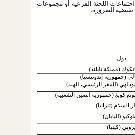
واجتماعات اللجنة الفرعية أو مجموعات
 تقتضيه الضرورة.
ل
نكوك (مملكة تايلند)
لي (جمهورية إندونيسيا)
ودلهي (المقر الرئيسي، الهند)
ونغ كونغ (جمهورية الصين الشعبية)
ر السلام (تنزانيا)
كيو (اليابان)
روبي (كينيا)