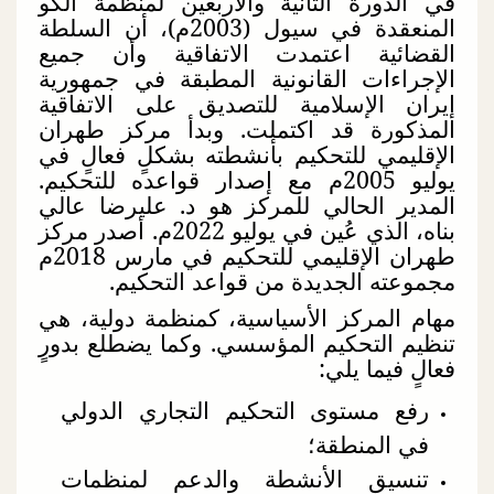
في الدورة الثانية والأربعين لمنظمة آلكو
المنعقدة في سيول (2003م)، أن السلطة
القضائية اعتمدت الاتفاقية وأن جميع
الإجراءات القانونية المطبقة في جمهورية
إيران الإسلامية للتصديق على الاتفاقية
المذكورة قد اكتملت. وبدأ مركز طهران
الإقليمي للتحكيم بأنشطته بشكلٍ فعالٍ في
يوليو 2005م مع إصدار قواعده للتحكيم.
المدير الحالي للمركز هو د. عليرضا عالي
بناه، الذي عُين في يوليو 2022م. أصدر مركز
طهران الإقليمي للتحكيم في مارس 2018م
مجموعته الجديدة من قواعد التحكيم.
مهام المركز الأسياسية، كمنظمة دولية، هي
تنظيم التحكيم المؤسسي. وكما يضطلع بدورٍ
فعالٍ فيما يلي:
رفع مستوى التحكيم التجاري الدولي
في المنطقة؛
تنسيق الأنشطة والدعم لمنظمات