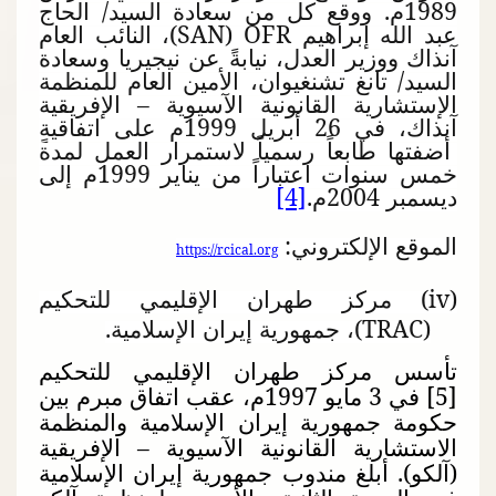
1989م. ووقع كل من سعادة السيد/ الحاج
عبد الله إبراهيم
OFR
(
SAN
)، النائب العام
آنذاك ووزير العدل، نيابةً عن نيجيريا وسعادة
السيد/ تانغ تشنغيوان، الأمين العام للمنظمة
الإستشارية القانونية الآسيوية – الإفريقية
آنذاك، في 26 أبريل 1999م على اتفاقيةٍ
أضفتها طابعاً رسمياً لاستمرار العمل لمدة
خمس سنوات اعتباراً من يناير 1999م إلى
ديسمبر 2004م.
[4]
الموقع الإلكتروني:
https://rcical.org
(
iv
) مركز طهران الإقليمي للتحكيم
(
TRAC
)، جمهورية إيران الإسلامية.
تأسس مركز طهران الإقليمي للتحكيم
[5] في 3 مايو 1997م، عقب اتفاق مبرم بين
حكومة جمهورية إيران الإسلامية والمنظمة
الاستشارية القانونية الآسيوية – الإفريقية
(آلكو). أبلغ مندوب جمهورية إيران الإسلامية