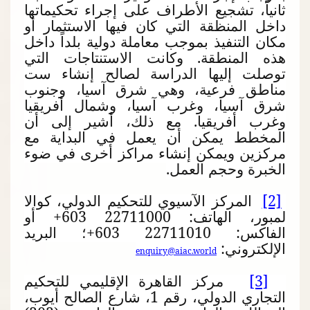
ثانياً، تشجيع الأطراف على إجراء تحكيماتها
داخل المنظقة التي كان فيها الاستثمار أو
مكان التنفيذ بموجب معاملة دولية بلداً داخل
هذه المنطقة. وكانت الاستنتاجات التي
توصلت إليها الدراسة لصالح إنشاء ست
مناطق فرعية، وهي شرق آسيا، وجنوب
شرق آسيا، وغرب آسيا، وشمال أفريقيا
وغرب أفريقيا. مع ذلك، أشير إلى أن
المخطط يمكن أن يعمل في البداية مع
مركزين ويمكن إنشاء مراكز أخرى في ضوء
الخبرة وحجم العمل.
[2]
المركز الآسيوي للتحكيم الدولي، كوالا
لمبور، الهاتف:
+603 22711000
أو
الفاكس:
+603 22711010
؛ البريد
الإلكتروني:
enquiry@aiac.world
[3]
مركز القاهرة الإقليمي للتحكيم
التجاري الدولي، رقم 1، شارع الصالح أيوب،