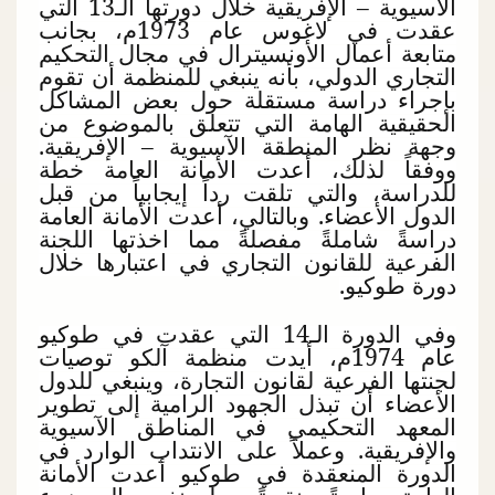
الآسيوية – الإفريقية خلال دورتها الـ13 التي
عقدت في لاغوس عام 1973م، بجانب
متابعة أعمال الأونسيترال في مجال التحكيم
التجاري الدولي، بأنه ينبغي للمنظمة أن تقوم
بإجراء دراسة مستقلة حول بعض المشاكل
الحقيقية الهامة التي تتعلق بالموضوع من
وجهة نظر المنطقة الآسيوية – الإفريقية.
ووفقاً لذلك، أعدت الأمانة العامة خطة
للدراسة، والتي تلقت رداً إيجابياً من قبل
الدول الأعضاء. وبالتالي، أعدت الأمانة العامة
دراسةً شاملةً مفصلةً مما اخذتها اللجنة
الفرعية للقانون التجاري في اعتبارها خلال
دورة طوكيو.
وفي الدورة الـ14 التي عقدت في طوكيو
عام 1974م، أيدت منظمة آلكو توصيات
لجنتها الفرعية لقانون التجارة، وينبغي للدول
الأعضاء أن تبذل الجهود الرامية إلى تطوير
المعهد التحكيمي في المناطق الآسيوية
والإفريقية. وعملاً على الانتداب الوارد في
الدورة المنعقدة في طوكيو أعدت الأمانة