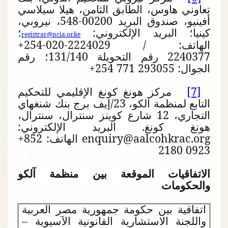
تعاوني هاوس، الطابق الثامن، هيلا سيلاسي
أفينيو، صندوق البريد
548-00200
، نيروبي،
كينيا؛ البريد الإلكتروني:
؛
registrar@ncia.or.ke
الهاتف:
+254-020-2224029 /
2240377
رقم التحويلة
131/140
؛ رقم
الجوال:
+254 771 293055
[7]
مركز هونغ كونغ الإقليمي للتحكيم
التابع لمنظمة آلكو، 23/إيف برج بنك شنغهاي
التجاري، 12 شارع كوينز سنترال، سنترال،
هونغ كونغ. البريد الإلكتروني:
enquiry@aalcohkrac.org
الهاتف:
+852
2180 0923
الاتفاقيات الموقعة بين منظمة آلكو
والحكومات
اتفاقية بين حكومة جمهورية مصر العربية
واللجنة الاستشارية القانونية الآسيوية –