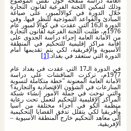
العامة دراسةً منقحةً حول نفس الموضوع
وذلك لتمكين اللجنة الفرعية لقانون التجارة
خلال الدورة في كوالالمبور، على صياغة
المبادئ والقواعد النموذجية للنظر فيها. وفي
الدورة الـ16 التي عقدت في كوالا لمبور عام
1976م، طلبت اللجنة الفرعية لقانون التجارة
من الأمانة العامة إجراء دراسة الجدوى على
إقامة مراكز إقليمية للتحكيم في المنطقة
الآسيوية والإفريقية، لكي يتم تقديمها أمام
الدورة التي ستعقد في بغداد.
[1]
في الدورة الـ17 التي عقدت في بغداد عام
1977م، تركزت المناقشات على دراسة
الأمانة العامة المعنونة "خطة متكاملة لتسوية
المنازعات في الشؤون الاقتصادية والتجارية؟
والتي توخت في جملة الأمور إنشاء شبكة
المراكز الإقليمية للتحكيم لتعمل تحت رعاية
منظمة آلكو في أجزاء مختلفة من آسيا
وأفريقيا لكي يتقلل تدفق القضايا التحكيمية
إلى معاهد التحكيم خارج المنطقة الأسيوية –
الإفريقية.