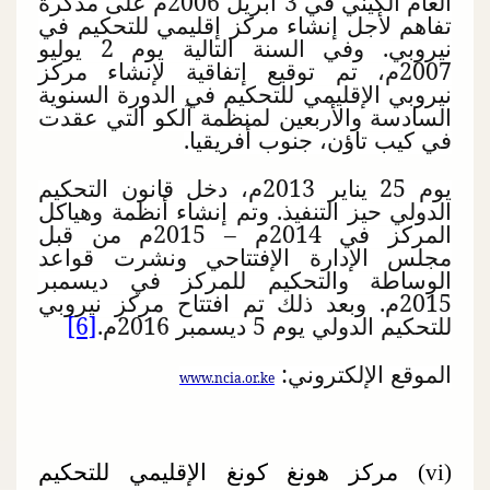
العام الكيني في 3 أبريل 2006م على مذكرة
تفاهم لأجل إنشاء مركز إقليمي للتحكيم في
نيروبي. وفي السنة التالية يوم 2 يوليو
2007م، تم توقيع إتفاقية لإنشاء مركز
نيروبي الإقليمي للتحكيم في الدورة السنوية
السادسة والأربعين لمنظمة آلكو التي عقدت
في كيب تاؤن، جنوب أفريقيا.
يوم 25 يناير 2013م، دخل قانون التحكيم
الدولي حيز التنفيذ. وتم إنشاء أنظمة وهياكل
المركز في 2014م – 2015م من قبل
مجلس الإدارة الإفتتاحي ونشرت قواعد
الوساطة والتحكيم للمركز في ديسمبر
2015م. وبعد ذلك تم افتتاح مركز نيروبي
للتحكيم الدولي يوم 5 ديسمبر 2016م.
[6]
الموقع الإلكتروني:
www.ncia.or.ke
(
vi
) مركز هونغ كونغ الإقليمي للتحكيم