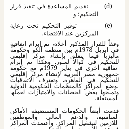
(
d
)
تقديم المساعدة في تنفيذ قرار
التحكيم؛ و
(
e
)
توفير التحكيم تحت رعاية
المركزين عند الاقتضاء.
وفقاً للقرار المذكور أعلاه، تم إبرام اتفاقيةٍ
في ابريل 1978م بين منظمة آلكو وحكومة
ماليزيا فيما يتعلق بإنشاء مركز إقليمي
للتحكيم في كوالا لمبور. وهكذا تم إبرام
اتفاقية أخرى في يناير 1979م مع حكومة
جمهورية مصر العربية لإنشاء مركز إقليمي
للتحكيم في القاهرة. وتعترف الاتفاقيات
بوضع المراكز كالمنظمات الحكومية الدولية
وتمنحها بعض الحصانات والامتيازات لعملها
المستقلة.
قدمت أيضاً الحكومات المستضيفة الأماكن
المناسبة، والدعم المالي والموظفين
اللازمين لتشغيل المراكز. واعتمدت المراكز
قواعد الأونسيترال للتحكيم مع بعض