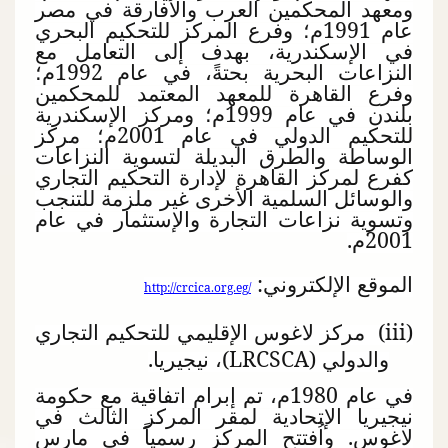
ومعهد المحكمين العرب والأفارقة في مصر
عام 1991م؛ وفرع المركز للتحكيم البحري
في الإسكندرية، بهدف إلى التعامل مع
النزاعات البحرية بحتةً، في عام 1992م؛
وفرع القاهرة للمعهد المعتمد للمحكمين
بلندن في عام 1999م؛ ومركز الإسكندرية
للتحكيم الدولي في عام 2001م؛ مركز
الوساطة والطرق البديلة لتسوية النزاعات
كفرع لمركز القاهرة لإدارة التحكيم التجاري
والوسائل السلمية الأخرى غير ملزمة للتنجب
وتسوية نزاعات التجارة والإستثمار في عام
2001م.
الموقع الإلكتروني:
http://crcica.org.eg/
(
iii
) مركز لاغوس الإقليمي للتحكيم التجاري
والدولي (
LRCSCA
)، نيجيريا.
في عام 1980م، تم إبرام اتفاقية مع حكومة
نيجيريا الإتحادية لمقر المركز الثالث في
لاغوس. واُفتتح المركز رسمياً في مارس