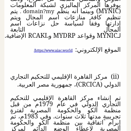
يوفرها المركز الماليزي لشبكة المعلومات
(
MYNIC
) وبينما أنه ينظم
يتم
.
domain?
my
تنظيم كافة منازعات اسم المجال ويتم
إدارتها وفقاً لسياسة حل نزاعات اسم
المجال التابعة
لـ
MYNIC
وقواعد
MYDRP
و
RCAKL
الإضافية.
الموقع الإلكتروني:
/
https://www.aiac.world
(
ii
) مركز القاهرة الإقليمي للتحكيم التجاري
الدولي (
CRCICA
)، جمهورية مصر العربية.
تم إنشاء مركز القاهرة الإقليمي للتحكيم
التجاري الدولي في عام 1979م من قبل
منظمة آلكو والحكومة المصرية لفترةٍ
تجريبيةٍ مدتها ثلاث سنوات. وفي 1983م، تم
إبرام اتفاقية بين منظمة آلكو والحكومة
المصرية لإعطاء الوضع الدائم لمركز