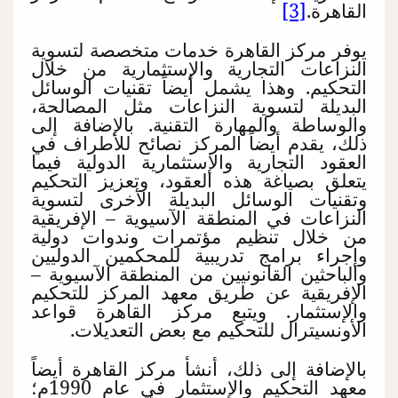
القاهرة.
[3]
يوفر مركز القاهرة خدمات متخصصة لتسوية
النزاعات التجارية والإستثمارية من خلال
التحكيم. وهذا يشمل أيضاً تقنيات الوسائل
البديلة لتسوية النزاعات مثل المصالحة،
والوساطة والمهارة التقنية. بالإضافة إلى
ذلك، يقدم أيضاً المركز نصائح للأطراف في
العقود التجارية والإستثمارية الدولية فيما
يتعلق بصياغة هذه العقود، وتعزيز التحكيم
وتقنيات الوسائل البديلة الأخرى لتسوية
النزاعات في المنطقة الآسيوية – الإفريقية
من خلال تنظيم مؤتمرات وندوات دولية
وإجراء برامج تدريبية للمحكمين الدوليين
والباحثين القانونيين من المنطقة الآسيوية –
الإفريقية عن طريق معهد المركز للتحكيم
والإستثمار. ويتبع مركز القاهرة قواعد
الأونسيترال للتحكيم مع بعض التعديلات.
بالإضافة إلى ذلك، أنشأ مركز القاهرة أيضاً
معهد التحكيم والإستثمار في عام 1990م؛