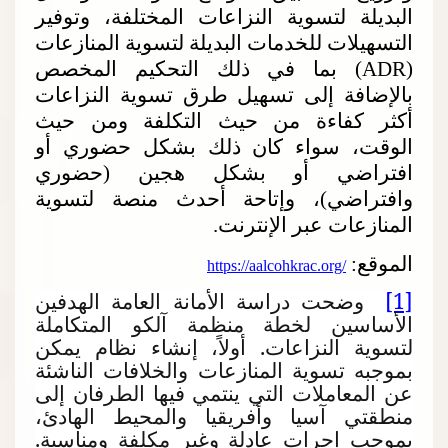
البديلة لتسوية النزاعات المختلفة، وتوفير
التسهيلات للخدمات البديلة لتسوية المنازعات
(
ADR
) بما في ذلك التحكيم المخصص
بالإضافة إلى تسهيل طرق تسوية النزاعات
أكثر كفاءة من حيث التكلفة ومن حيث
الوقت، سواء كان ذلك بشكل حضوري أو
افتراضي أو بشكل هجين (حضوري
وافتراضي)، وإتاحة أحدث منصة لتسوية
المنازعات عبر الإنترنت.
الموقع:
https://aalcohkrac.org/
[1]
وضحت دراسة الأمانة العامة الهدفين
الأساسين لخطة منظمة آلكو المتكاملة
لتسوية النزاعات. أولاً، إنشاء نظام يمكن
بموجبه تسوية المنازعات والخلافات الناشئة
عن المعاملات التي ينتمي فيها الطرفان إلى
منطقتي آسيا وأفريقيا والمحيط الهادئ،
بموجب إجرات عادلة وغير مكلفة ومناسبة.