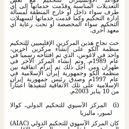
التعديلات المناسبة وقدّمت خدماتها إلى أي
طرف سواء داخل أو خارج المنطقة لمسألة
إدارة التحكيم وكما قدمت خدماتها لتسهيلات
التحكيم سواء المخصصة أو تحت رعاية أي
معهد أخرى.
حث نجاح هذين المركزين الإقليميين للتحكيم
منظمة آلكو على إنشاء مركزين آخرين،
واحد في لاغوس، الذي تم افتتاحه رسمياً في
عام 1989م. وتم إنشاء المركز الآخر في
طهران ومن أجل ذلك تم إبرام اتفاقية بين
منظمة آلكو وجمهورية إيران الإسلامية في
عام 1997م وصدق رئيس جمهورية إيران
الإسلامية على تلك الاتفاقية لتنفيذها اعبتاراً
من 10 يناير 2003م.
(
i
) المركز الآسيوي للتحكيم الدولي، كوالا
لمبور، ماليزيا
كان المركز الآسيوي للتحكيم الدولي (
AIAC
)
المعروف سابقاً باسم المركز الإقليمي