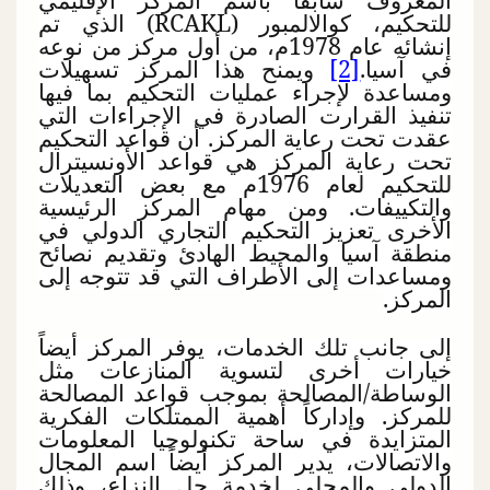
للتحكيم، كوالالمبور (
RCAKL
) الذي تم
إنشائه عام 1978م، من أول مركز من نوعه
في آسيا.
[2]
ويمنح هذا المركز تسهيلات
ومساعدة لإجراء عمليات التحكيم بما فيها
تنفيذ القرارت الصادرة في الإجراءات التي
عقدت تحت رعاية المركز. أن قواعد التحكيم
تحت رعاية المركز هي قواعد الأونسيترال
للتحكيم لعام 1976م مع بعض التعديلات
والتكييفات. ومن مهام المركز الرئيسية
الأخرى تعزيز التحكيم التجاري الدولي في
منطقة آسيا والمحيط الهادئ وتقديم نصائح
ومساعدات إلى الأطراف التي قد تتوجه إلى
المركز.
إلى جانب تلك الخدمات، يوفر المركز أيضاً
خيارات أخرى لتسوية المنازعات مثل
الوساطة/المصالحة بموجب قواعد المصالحة
للمركز. وإداركاً أهمية الممتلكات الفكرية
المتزايدة في ساحة تكنولوجيا المعلومات
والاتصالات، يدير المركز أيضاً اسم المجال
الدولي والمحلي لخدمة حل النزاع، وذلك