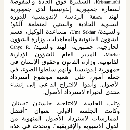
،
السفيرة فوق العادة والمفوضة
Krisnamurthi
لسفارة جمهورية إندونيسيا لدى جمهورية
الهند
بصفة الرئاسة الإندونيسية للدورة
السنوية الحادية والستين لمنظمة آلكو؛
والسيدة/
، مساعدة الوكيل، قسم
Uma Sekhar
الشؤون القانونية والمعاهدات، وزارة الشؤون
الخارجية، جمهورية الهند والسيد/
Cahyo R.
، المدير العام للشؤون الإدارية
Muzhar
القانونية، وزارة القانون وحقوق الإنسان في
جمهورية
إندونيسيا
. وأنهم سلطوا الضوء، في
جملة أمور، على أهمية موضوع استرداد
الأصول، وأيدوا الاقتراح الداعي إلى إنشاء
منتدى الخبراء لاسترداد الأصول.
وتلت الجلسة الافتتاحية جلستان تقنيتان.
وكانت الجلسة الأولى بعنوان "أفضل
الممارسات لاسترداد الأصول المنهوبة من
الدول الآسيوية والإفريقية". وتحدث في هذه