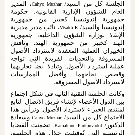
الجلسة كل من السيد/
، المدير
Cahyo Muzhar
العام للشؤون الإدارية القانونية، حكومة
جمهورية إندونيسيا كخبير من جمهورية
إندونيسيا والسيد/
، نائب مدير مديرية
Visakh K
الإنفاذ بوزارة الشؤون الداخلية، جمهورية
الهند كخبير من جمهورية الهند. وناقش
الخبيران العملية المعقدة لاسترداد الأصول
المسروقة والتحديات الفريدة التي تواجه
عملية استرداد الأصول. وتبادلا أيضاً تجاربهما
وقصص نجاحهما وأفضل الممارسات
لاسترداد الأصول المسروقة.
وكانت الجلسة التقنية الثانية في شكل اجتماع
بين الدول الأعضاء لإنشاء فريق الاتصال التابع
لمنتدى الخبراء لاسترداد الأصول. وترأس هذا
الاجتماع كل من السيد/
وسعادة
Cahyo Muzhar
الدكتور/
. تضمنت القضايا
Kamalinne Pinitpuvadol
الرئيسية التي نُوقشت خلال هذه الجلسة،