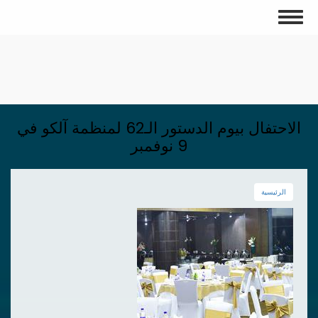
تجاوز
Toggle
إلى
navigation
المحتوى
الرئيسي
الاحتفال بيوم الدستور الـ62 لمنظمة آلكو في
9 نوفمبر
الرئيسية
الصورة